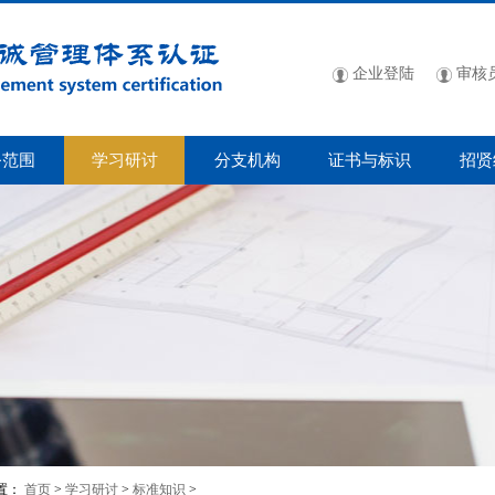
企业登陆
审核
务范围
学习研讨
分支机构
证书与标识
招贤
置：
首页
>
学习研讨
>
标准知识
>